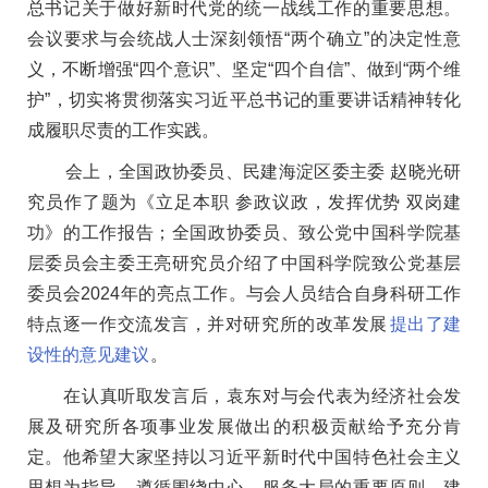
总书记关于做好新时代党的统一战线工作的重要思想。
会议要求与会统战人士深刻领悟“两个确立”的决定性意
义，不断增强“四个意识”、坚定“四个自信”、做到“两个维
护”，切实将贯彻落实习近平总书记的重要讲话精神转化
成履职尽责的工作实践。
会上，全国政协委员、民建海淀区委主委
赵晓光研
究员作了题为《立足本职 参政议政，发挥优势 双岗建
功》的工作报告；全国政协委员、致公党中国科学院基
层委员会主委王亮研究员介绍了中国科学院致公党基层
委员会2024年的亮点工作。与会人员结合自身科研工作
特点逐一作交流发言，并对研究所的改革发展
提出了建
设性的意见建议
。
在认真听取发言后，袁东对与会代表为经济社会发
展及研究所各项事业发展做出的积极贡献给予充分肯
定。他希望大家坚持以习近平新时代中国特色社会主义
思想为指导，遵循围绕中心、服务大局的重要原则，建