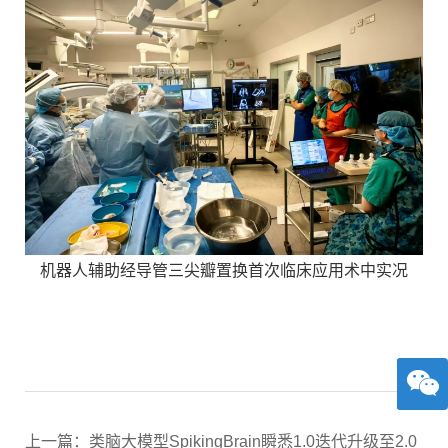
机器人辅助经导管三尖瓣置换首次临床应用术中实况
上一篇：类脑大模型SpikingBrain瞬悉1.0迭代升级至2.0