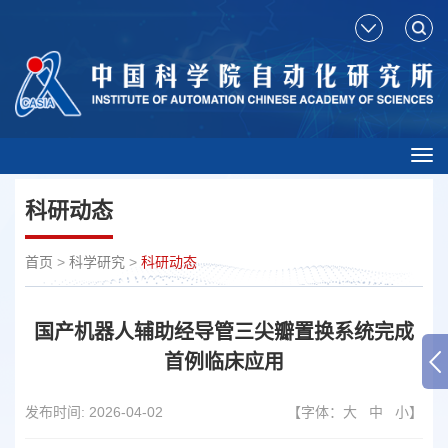
Tog
nav
科研动态
首页
>
科学研究
>
科研动态
国产机器人辅助经导管三尖瓣置换系统完成
首例临床应用
发布时间:
2026-04-02
【字体：
大
中
小
】