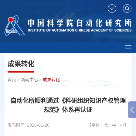
Tog
nav
成果转化
首页
>
新闻中心
>
成果转化
自动化所顺利通过《科研组织知识产权管理
规范》体系再认证
发布时间:
2026-01-20
【字体：
大
中
小
】