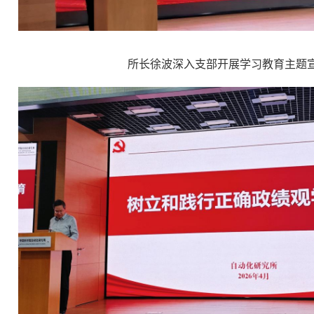
所长徐波深入支部开展学习教育主题