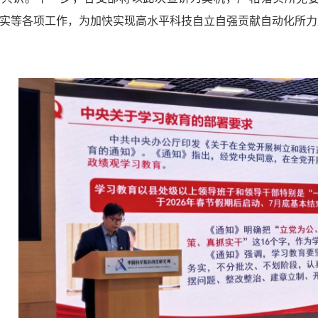
实等各项工作，为加快实现高水平科技自立自强贡献自动化所力