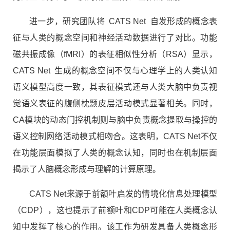
进一步，研究团队将
CATS Net
自发形成的概念表
征与人类的概念空间和神经活动数据进行了对比。功能
磁共振成像（
fMRI
）的表征相似性分析（
RSA
）显示，
CATS Net
生成的概念空间不仅与心理学上的人类认知
语义模型高度一致，其表征模式还与人类大脑中负责视
觉语义表征的腹侧枕颞皮层活动模式显著相关。同时，
CA
模块的动态门控机制则与脑中负责概念提取与操控的
语义控制网络活动模式相吻合。这表明，
CATS Net
不仅
在功能层面模拟了人类的概念认知，同时也在机制层面
揭示了人脑概念形成与理解的计算原理。
CATS Net
来源于前额叶启发的情境化信息处理模型
（
CDP
），这也提示了前额叶和
CDP
可能在人类概念认
知中发挥了核心的作用。该工作
为
研发具备人类概念形