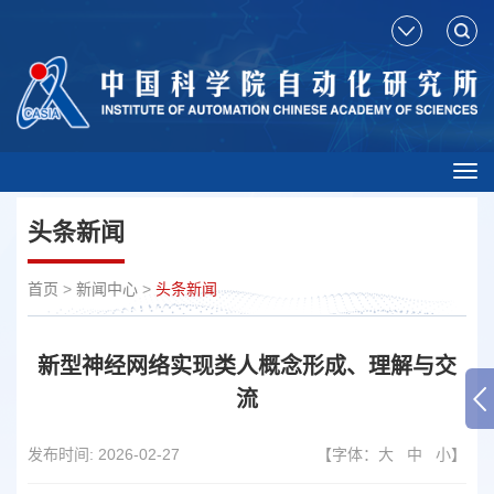
Tog
nav
头条新闻
首页
>
新闻中心
>
头条新闻
新型神经网络实现类人概念形成、理解与交
流
发布时间:
2026-02-27
【字体：
大
中
小
】