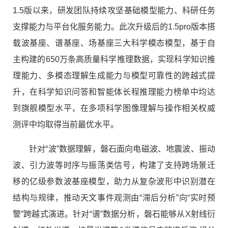
1.5版以来，研发团队持续攻坚基础模型能力、科研任务
支撑能力与平台化服务能力。此次升级后的1.5pro版本搭
载波基座、谱基座、场基座三大科学模态模型，基于自
主构建的650万条高质量科学推理数据，实现科学知识推
理能力、多模态理解生成能力与模型可靠性的跨越式提
升，在科学知识问答和智能体长程推理能力榜单中均达
到旗舰模型水平，在多项科学图像理解与操作相关权威
测评中均取得当前最优水平。
针对“波”数据理解，磐石面向电磁波、地震波、振动
波、引力波等时序与振荡类信号，构建了支持跨场景迁
移的亿级参数波基座模型，助力从复杂波形中识别潜在
结构与规律，推动天文事件观测由“滞后分析”向“实时预
警”跨越式演进。针对“谱”数据分析，磐石能够从X射线衍