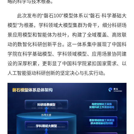
略的科学与技术根基。
此次发布的“磐石100”模型体系以“磐石·科学基础大
模型”为根基，学科领域大模型集群为骨干，细分科研场
景应用模型和智能体为枝叶，构建了全域覆盖、高效联
动的数智化科研创新平台。这一体系集中展现了中国科
学院在科学基础模型、学科领域模型、应用场景协同建
设的深厚积累，更彰显了中国科学院紧扣国家需求、以
人工智能驱动科研创新的坚定决心与扎实行动。