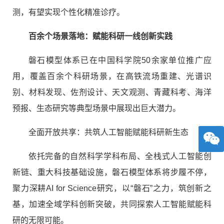
测，有望实现个性化精准诊疗。
百余个场景落地：赋能科研一线创新实践
磐石模型体系已在中国科学院50余家单位推广应
用，覆盖百余个科研场景，在高铁流场重建、光谱识
别、材料发现、佐剂设计、天文观测、青藏科考、海洋
预报、生态研究等典型场景中展现出巨大潜力。
全面开放共享：共筑人工智能赋能科研新生态
依托完备的自然科学学科布局、全栈式人工智能创
新链、重大科技基础设施，磐石模型体系将步履不停，
聚力深耕AI for Science研究，以“磐石”之力，筑创新之
基，加速全域学科创新突破，共同探索人工智能赋能科
研的无限可能。