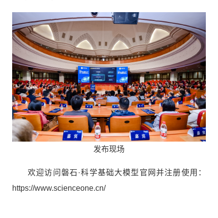
发布现场
欢迎访问磐石·科学基础大模型官网并注册使用：
https://www.scienceone.cn/