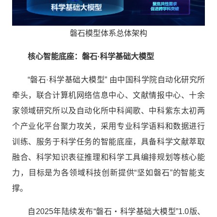
磐石模型体系总体架构
核心智能底座：磐石·科学基础大模型
“磐石·科学基础大模型” 由中国科学院自动化研究所
牵头，联合计算机网络信息中心、文献情报中心、十余
家领域研究所以及自动化所中科闻歌、中科紫东太初两
个产业化平台聚力攻关，采用专业科学语料和数据进行
训练、服务于科学任务的智能底座，具备科学文献萃取
融合、科学知识表征推理和科学工具编排规划等核心能
力，目标是为各领域科技创新提供“坚如磐石”的智能支
撑。
自2025年陆续发布“磐石・科学基础大模型”1.0版、