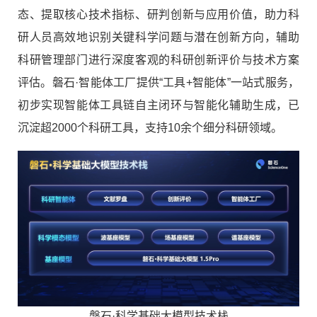
态、提取核心技术指标、研判创新与应用价值，助力科
研人员高效地识别关键科学问题与潜在创新方向，辅助
科研管理部门进行深度客观的科研创新评价与技术方案
评估。磐石·智能体工厂提供“工具+智能体”一站式服务，
初步实现智能体工具链自主闭环与智能化辅助生成，已
沉淀超2000个科研工具，支持10余个细分科研领域。
磐石·科学基础大模型技术栈