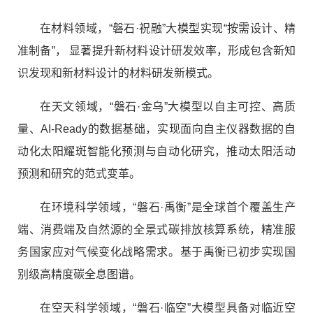
在材料领域，“磐石·祝融”大模型实现“按需设计、精
准制备”， 显著提升新材料设计研发效率，形成包含新知
识发现和新材料设计的材料研发新模式。
在天文领域，“磐石·金乌”大模型以自主可控、高质
量、AI-Ready的数据基础，实现面向自主仪器数据的自
动化太阳耀斑智能化预测与自动化研究，推动太阳活动
预测和研究的范式变革。
在环境科学领域，“磐石·禹衡”是全球首个覆盖生产
端、消费端及自然源的全景式碳排放核算系统，精准服
务国家应对气候变化战略需求。基于禹衡已初步实现国
别级高精度碳全息图谱。
在空天科学领域，“磐石·临空”大模型具备对临近空