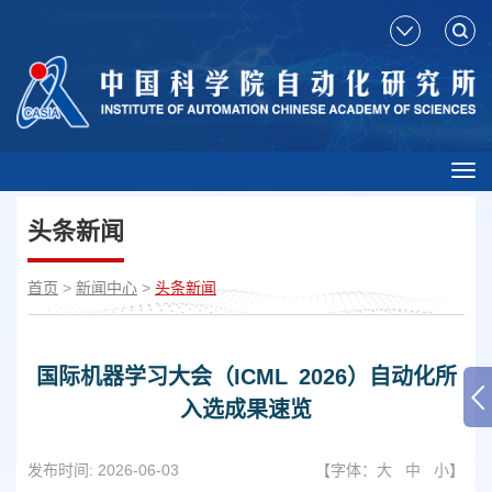
Tog
nav
头条新闻
首页
>
新闻中心
>
头条新闻
国际机器学习大会（ICML 2026）自动化所
入选成果速览
发布时间:
2026-06-03
【字体：
大
中
小
】