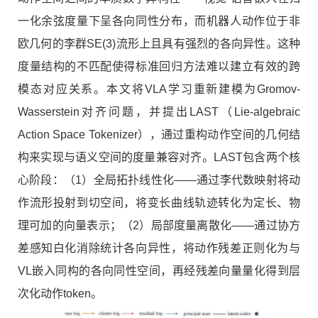
一化余弦度量下呈各向同性分布，而机器人动作位于非
欧几何的李群SE(3)流形上且具有强烈的各向异性。这种
度量结构的不匹配使得标准回归方法难以建立有效的跨
模态对应关系。本文将VLA学习重新建模为Gromov-
Wasserstein对齐问题，并提出LAST（Lie-algebraic
Action Space Tokenizer），通过重构动作空间的几何结
构来实现与语义空间的度量兼容对齐。LAST包含两个核
心阶段：（1）全局拓扑线性化——通过李代数映射将动
作流形投射到切空间，将变长曲线轨迹转化为定长、物
理可加的向量表示；（2）局部度量离散化——通过协方
差感知白化消除统计各向异性，将动作残差正则化为与
VL嵌入同构的各向同性空间，再经残差向量量化得到层
次化动作token。