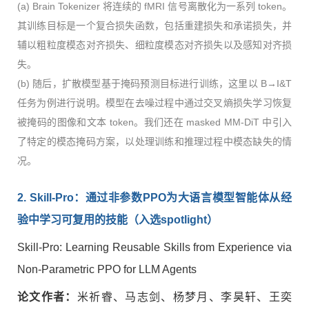
(a) Brain Tokenizer 将连续的 fMRI 信号离散化为一系列 token。
其训练目标是一个复合损失函数，包括重建损失和承诺损失，并
辅以粗粒度模态对齐损失、细粒度模态对齐损失以及感知对齐损
失。
(b) 随后，扩散模型基于掩码预测目标进行训练，这里以 B→I&T
任务为例进行说明。模型在去噪过程中通过交叉熵损失学习恢复
被掩码的图像和文本 token。我们还在 masked MM-DiT 中引入
了特定的模态掩码方案，以处理训练和推理过程中模态缺失的情
况。
2. Skill-Pro
：通过非参数
PPO
为大语言模型智能体从经
验中学习可复用的技能（入选
spotlight
）
Skill-Pro: Learning Reusable Skills from Experience via
Non-Parametric PPO for LLM Agents
论文作者
：
米祈睿、马志剑、杨梦月、李昊轩、王奕