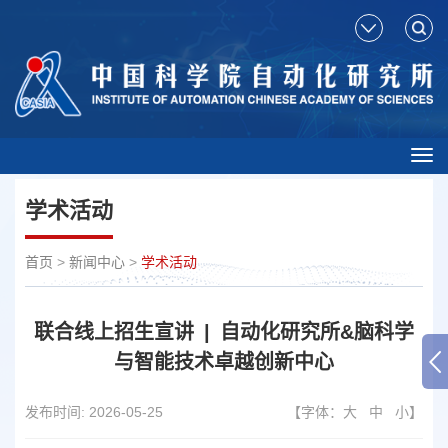
Tog
nav
学术活动
首页
>
新闻中心
>
学术活动
联合线上招生宣讲 | 自动化研究所&脑科学
与智能技术卓越创新中心
发布时间:
2026-05-25
【字体：
大
中
小
】