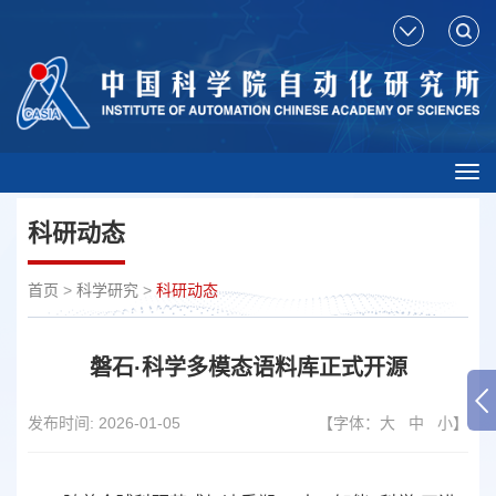
Tog
nav
科研动态
首页
>
科学研究
>
科研动态
磐石·科学多模态语料库正式开源
发布时间:
2026-01-05
【字体：
大
中
小
】