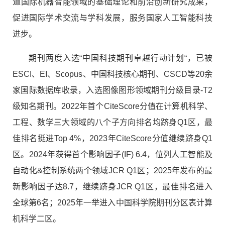
道国际机器智能领域的基础理论和前沿创新研究成果，
促进国际学术交流与学科发展，服务国家人工智能科技
进步。
期刊两度入选
“
中国科技期刊卓越行动计划
“
，已被
ESCI
、
EI
、
Scopus
、中国科技核心期刊、
CSCD
等
20
余
家国际数据库收录，入选图像图形领域期刊分级目录
-T2
级知名期刊。
2022
年首个
CiteScore
分值在计算机科学、
工程、数学三大领域的八个子方向排名均跻身
Q1
区，最
佳排名挺进
Top 4%
，
2023
年
CiteScore
分值继续跻身
Q1
区。
2024
年获得首个影响因子
(IF) 6.4
，位列人工智能及
自动化
&
控制系统两个领域
JCR Q1
区；
2025
年发布的最
新影响因子达
8.7
，继续跻身
JCR Q1
区，最佳排名进入
全球第
6
名；
2025
年一举进入中国科学院期刊分区表计算
机科学二区。