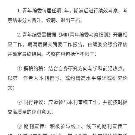
1.
青年编委每届任期
1
年，期满后进行绩效考察，考
察结果分为晋升、续聘、退出三档；
2.
青年编委需根据《
MIR
青年编委考察细则》开展相
应工作，期满后提交简要工作报告，由编委会综合评估
并确定最终结果。考察内容包括但不限于：
①
撰稿约稿：结合自身研究方向与学科前沿热点，
以第一作者为本刊撰写、或约请高水平综述或研究论
文；
②
同行评议：应邀参与本刊审稿工作，并能按时提
交高质量的评审意见；
③
期刊宣传：积极参与线上、线下的期刊宣传工