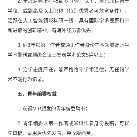
2.
年龄原则上在
45
周岁
（
含
）
以下，须已取得博士
学位、或副高及以上职称
（
特别优秀者可放宽条件
）
，
活跃在人工智能领域科研一线，具有国际学术视野和不
断进取的创新精神，有海外经历者优先；
3.
近
3
年以第一作者或通讯作者身份在本领域高水平
学术期刊或顶级会议上发表学术论文
5
篇以上；
4.
治学态度严谨，能严格恪守学术道德，无任何学
术不端行为记录。
五、青年编委权益
1.
获得
MIR
颁发的青年编委聘书；
2.
青年编委以第一作者或通讯作者身份投稿，可优
先审稿、录用后优先发表、免收版面费；