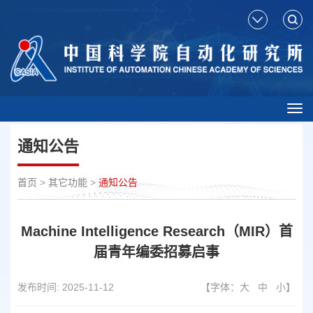
Tog
nav
通知公告
首页
>
其它功能
>
通知公告
Machine Intelligence Research（MIR）首
届青年编委招募启事
发布时间:
2025-11-12
【字体：
大
中
小
】