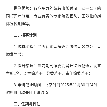
期刊优势：
有竞争力的编辑出版时间、公平公正的
同行评审制度、专业负责的专家编委团队、国际化的媒
体宣传矩阵等。
二、招募计划
1.
遴选流程：简历初审→编委会遴选→名单公示→
颁发聘书；
2.
晋升渠道：当前期刊编委会晋升渠道畅通，设置
主编
1
名、副主编若干、编委若干、青年编委若干；
3.
申请截止时间：北京时间
2025
年
11
月
30
日
24
时，
逾期将自动关闭申请通道。
三、任期与评估