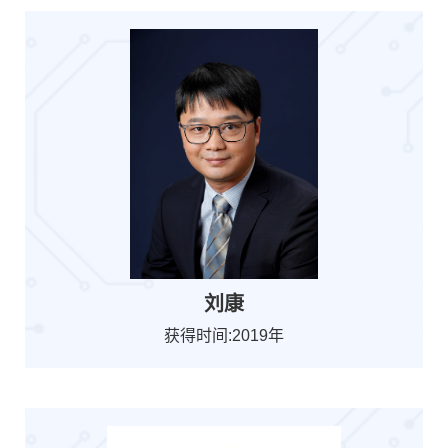
刘康
获得时间:2019年