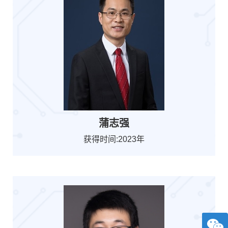
蒲志强
获得时间:2023年