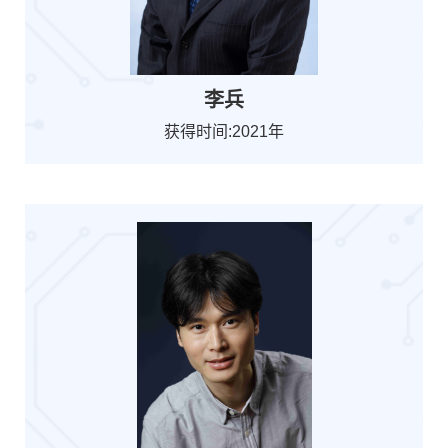
李兵
获得时间:2021年