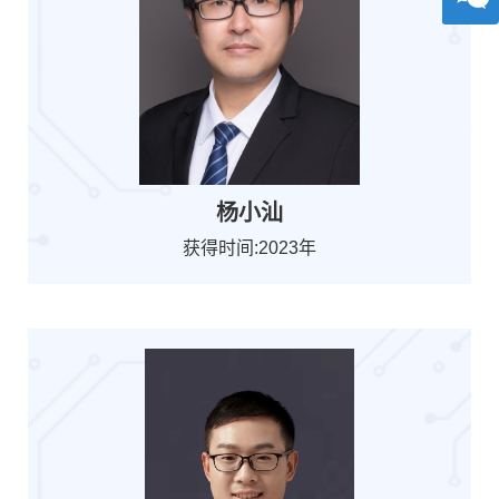
杨小汕
获得时间:2023年