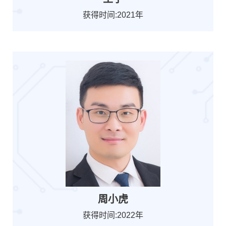
获得时间:2021年
周小虎
获得时间:2022年