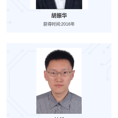
胡振华
获得时间:2016年