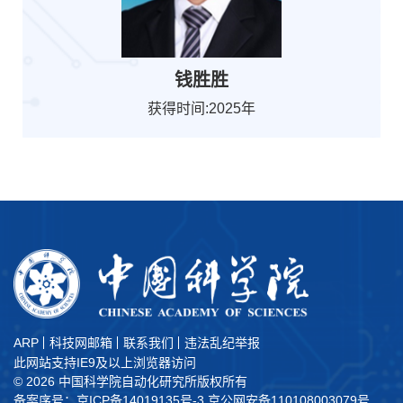
钱胜胜
获得时间:2025年
ARP
科技网邮箱
联系我们
违法乱纪举报
此网站支持IE9及以上浏览器访问
©
2026 中国科学院自动化研究所版权所有
备案序号：京ICP备14019135号-3
京公网安备110108003079号