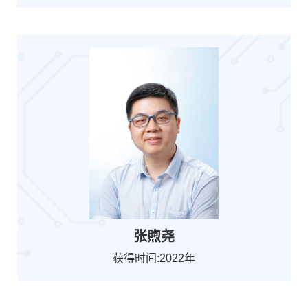
张煦尧
获得时间:2022年