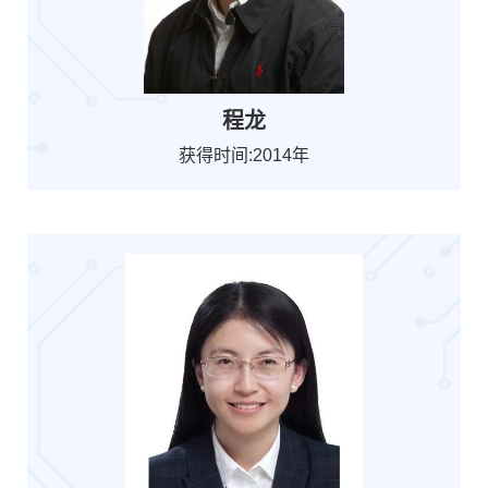
程龙
获得时间:2014年