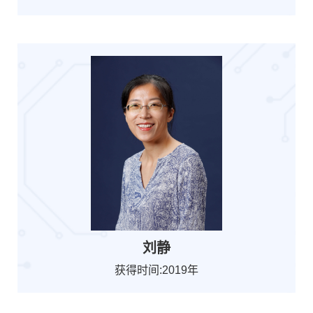
刘静
获得时间:2019年