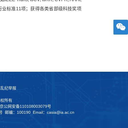
和行业标准11项；获得各类省部级科技奖项
法乱纪举报
版权所有
京公网安备110108003079号
100190 Email：casia@ia.ac.cn