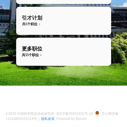
引才计划
共5个职位
更多职位
共55个职位
©
2026
中国科学院自动化研究所
京ICP备05051632号-16
京公网安备 
11010802032024号
|
隐私政策
Powered by Beisen