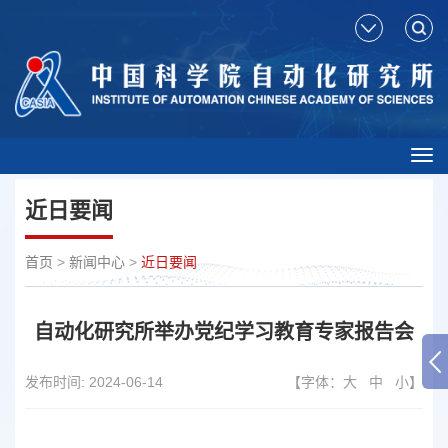
Tog
nav
近日要闻
首页
>
新闻中心
>
近日要闻
自动化研究所举办党纪学习教育专家报告会
发布时间:
2024-06-14
【字体：
大
中
小
】