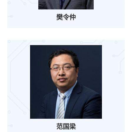
樊令仲
范国梁