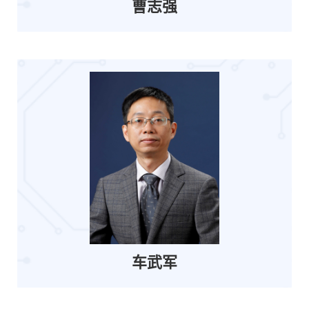
曹志强
车武军