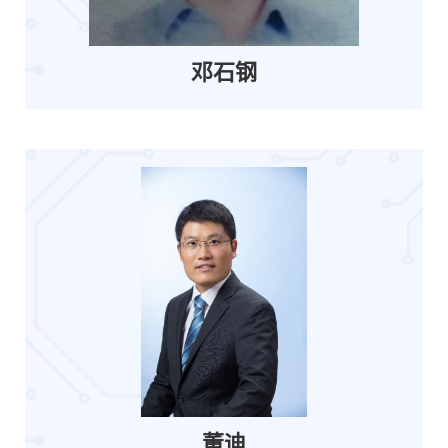
邓石钢
董迪